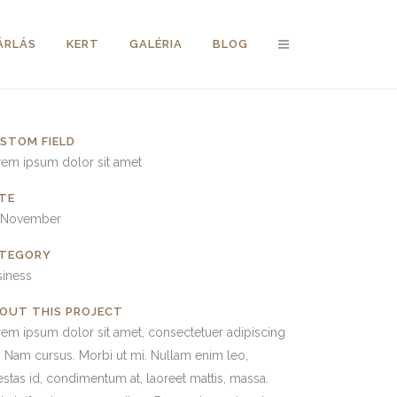
ÁRLÁS
KERT
GALÉRIA
BLOG
STOM FIELD
rem ipsum dolor sit amet
TE
 November
TEGORY
siness
OUT THIS PROJECT
em ipsum dolor sit amet, consectetuer adipiscing
t. Nam cursus. Morbi ut mi. Nullam enim leo,
stas id, condimentum at, laoreet mattis, massa.