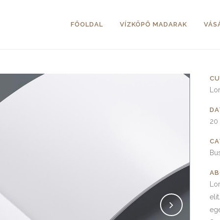
FŐOLDAL
VÍZKÖPŐ MADARAK
VÁS
CU
Lo
DA
20
CA
Bu
AB
Lor
eli
ege