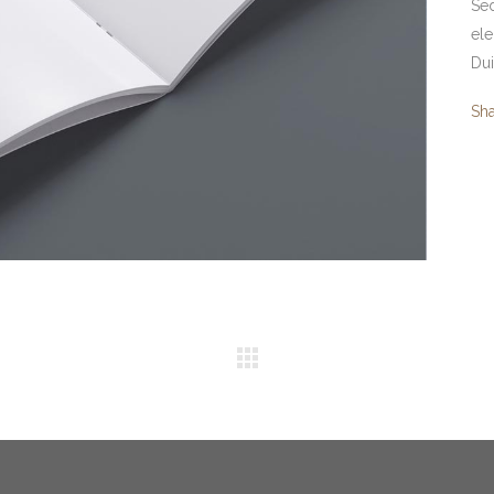
Sed
ele
Dui
Sh